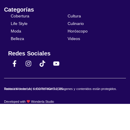
Categorías
Cobertura
Cultura
Life Style
Culinario
Moda
Horóscopo
Belleza
Videos
Redes Sociales
Revista WonderLA | © COPYRIGHT 2025
Todos los derechos sobre las marcas, imagenes y contenidos están protegidos.
Developed with
Wonderla Studio