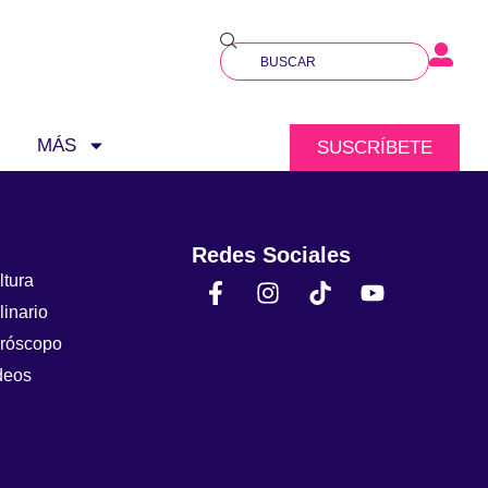
MÁS
SUSCRÍBETE
Redes Sociales
ltura
linario
róscopo
deos