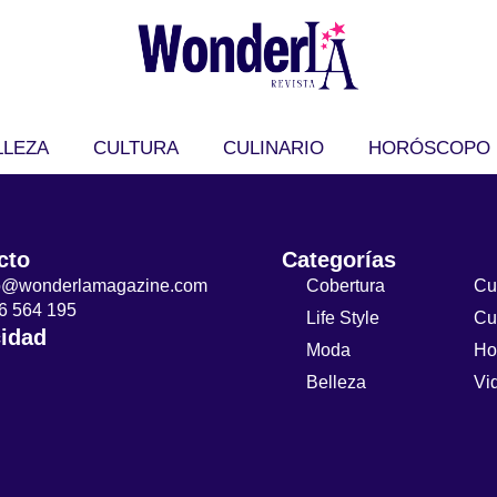
LLEZA
CULTURA
CULINARIO
HORÓSCOPO
cto
Categorías
to@wonderlamagazine.com
Cobertura
Cu
6 564 195
Life Style
Cu
cidad
Moda
Ho
Belleza
Vi