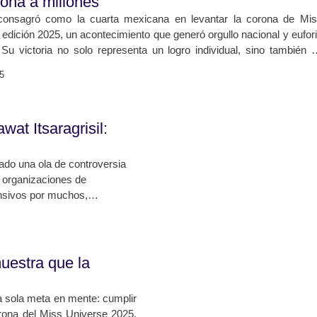
ona a millones
onsagró como la cuarta mexicana en levantar la corona de Mi
 edición 2025, un acontecimiento que generó orgullo nacional y eufor
 Su victoria no solo representa un logro individual, sino también 
a México dentro del certamen de belleza más importante del mund
5
Bosch destacó por su elegancia, carisma y compromiso socia
damente entre las favoritas.
at Itsaragrisil:
rado una ola de controversia
as organizaciones de
nsivos por muchos,
ios internacionales, donde
respeto y profesionalismo.
muestra que la
na sola meta en mente: cumplir
orona del Miss Universe 2025.