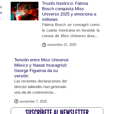
economía del país. Su aparición
Triunfo histórico: Fátima
ss
no solo captó miradas por lo
Bosch conquista Miss
ia
inusual de la propuesta, sino
Universo 2025 y emociona a
un
también por llevar a un escenario
millones
o.
internacional un elemento cultural
Fátima Bosch se consagró como
l,
profundamente arraigado.
la cuarta mexicana en levantar la
corona de Miss Universo durante
la edición 2025, un acontecimiento
noviembre 21, 2025
que generó orgullo nacional y
euforia en redes sociales. Su
victoria no solo representa un
Tensión entre Miss Universe
logro individual, sino también un
México y Nawat Itsaragrisil:
nuevo capítulo para México dentro
George Figueroa da su
del certamen de belleza más
versión
importante del mundo. Desde el
Las recientes declaraciones del
inicio, Bosch destacó por su
director tailandés han generado
elegancia, carisma y compromiso
una ola de controversia
social, posicionándose
internacional, poniendo bajo la lupa
noviembre 7, 2025
rápidamente entre las favoritas.
la relación entre distintas
organizaciones de certámenes de
SUSCRÍBETE AL NEWSLETTER