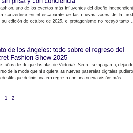
, sin prisa y con conciencia
ashion, uno de los eventos más influyentes del diseño independien
 a convertirse en el escaparate de las nuevas voces de la mo
su edición de octubre de 2025, el protagonismo no recayó tanto 
 consolidadas como en los creadores debutantes, quienes coincidier
lara: una moda sin género, atemporal y comprometida con l
to de los ángeles: todo sobre el regreso del
ecret Fashion Show 2025
s años desde que las alas de Victoria’s Secret se apagaron, dejand
erso de la moda que ni siquiera las nuevas pasarelas digitales pudier
co desfile que definió una era regresa con una nueva visión: más
ente y con un mensaje que busca reconciliar el glamour con la
ctoria’s Secret Fashion Show 2025 promete ser una celebración de la
una que mira hacia el futuro sin olvidar su propio legado.
2
1