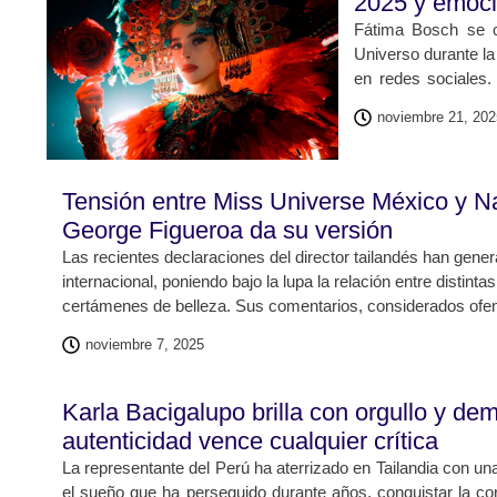
2025 y emoci
Fátima Bosch se c
Universo durante la
en redes sociales.
nuevo capítulo par
noviembre 21, 202
Desde el inicio, 
posicionándose rápi
Tensión entre Miss Universe México y Naw
George Figueroa da su versión
Las recientes declaraciones del director tailandés han gene
internacional, poniendo bajo la lupa la relación entre distint
certámenes de belleza. Sus comentarios, considerados ofe
provocaron una serie de reacciones en redes sociales y med
noviembre 7, 2025
miles de seguidores expresaron su rechazo ante la falta de 
Karla Bacigalupo brilla con orgullo y de
autenticidad vence cualquier crítica
La representante del Perú ha aterrizado en Tailandia con u
el sueño que ha perseguido durante años, conquistar la c