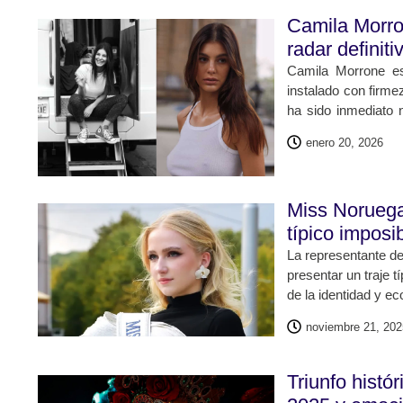
que encuentra su co
Camila Morron
radar definit
Camila Morrone e
instalado con firme
ha sido inmediato 
paso, combinando dis
enero 20, 2026
en un mundo donde 
Miss Noruega
típico imposi
La representante de
presentar un traje 
de la identidad y e
la propuesta, sino t
noviembre 21, 202
profundamente arra
Triunfo histó