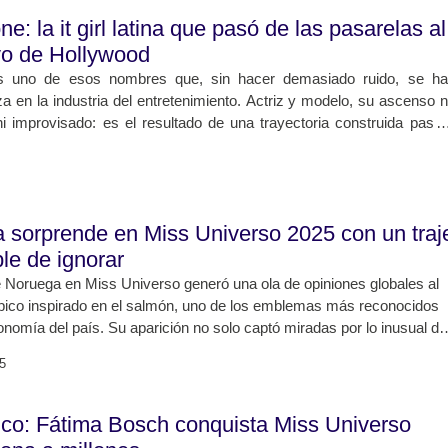
razón creativo en una figura icónica: Paloma Picasso.
e: la it girl latina que pasó de las pasarelas al
ivo de Hollywood
s uno de esos nombres que, sin hacer demasiado ruido, se h
za en la industria del entretenimiento. Actriz y modelo, su ascenso 
ni improvisado: es el resultado de una trayectoria construida paso
ciplina, sensibilidad artística y una identidad clara que la diferenc
destacar no siempre es sencillo.
 sorprende en Miss Universo 2025 con un traj
ble de ignorar
 Noruega en Miss Universo generó una ola de opiniones globales al
típico inspirado en el salmón, uno de los emblemas más reconocidos
conomía del país. Su aparición no solo captó miradas por lo inusual de
ambién por llevar a un escenario internacional un elemento cultural
5
igado.
rico: Fátima Bosch conquista Miss Universo