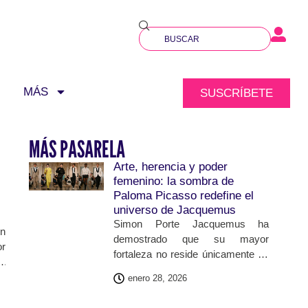
MÁS
SUSCRÍBETE
MÁS PASARELA
Arte, herencia y poder
femenino: la sombra de
Paloma Picasso redefine el
universo de Jacquemus
Simon Porte Jacquemus ha
en
demostrado que su mayor
or
fortaleza no reside únicamente en
 y
las siluetas que propone, sino en
es
enero 28, 2026
la capacidad de construir relatos
su
emocionales alrededor de ellas.
mo