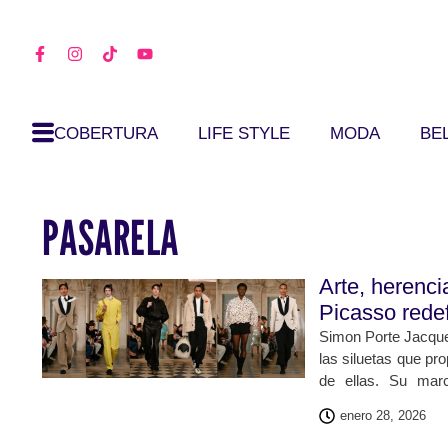
COBERTURA
LIFE STYLE
MODA
BE
PASARELA
Arte, herenc
Picasso rede
Simon Porte Jacque
las siluetas que pr
de ellas. Su marc
obsesiones person
enero 28, 2026
declaraciones est
propuesta para oto