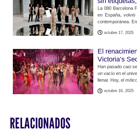
sin etiquetas
La 080 Barcelona F
en España, volvió
contemporánea. En 
las grandes firmas
octubre 17, 2025
en una premisa c
sostenibilidad.
El renacimien
Victoria’s S
Han pasado casi sei
un vacío en el univ
llenar. Hoy, el míti
diversa, más consci
octubre 16, 2025
autenticidad. El Vi
feminidad moderna, 
RELACIONADOS