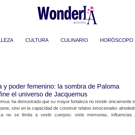
LLEZA
CULTURA
CULINARIO
HORÓSCOPO
ia y poder femenino: la sombra de Paloma
fine el universo de Jacquemus
mus ha demostrado que su mayor fortaleza no reside únicamente 
opone, sino en la capacidad de construir relatos emocionales alreded
a no se limita a vestir cuerpos: viste memorias, influencias
ales que, colección tras colección, se convierten en potent
éticas. Esta vez, el diseñador francés presentó
Le Palmier
, 
ño/invierno 2026, una colección profundamente cargada de simbolis