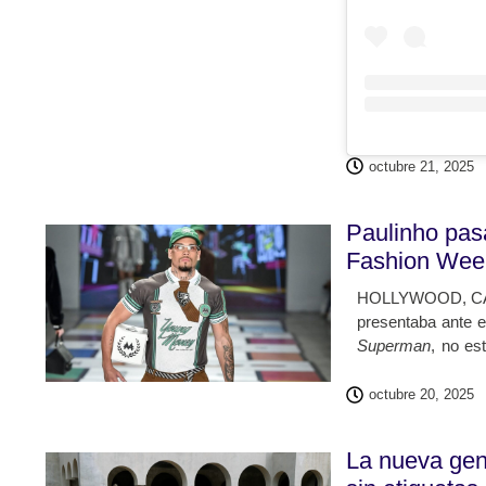
octubre 21, 2025
Paulinho pas
Fashion Wee
HOLLYWOOD, CA – 
presentaba ante 
Superman
, no es
encontraba su esp
ante el gran públ
octubre 20, 2025
de un romance d
para adolescentes,
La nueva gen