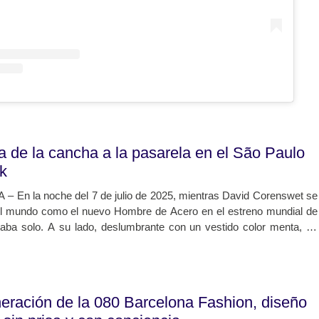
a de la cancha a la pasarela en el São Paulo
k
En la noche del 7 de julio de 2025, mientras David Corenswet se
el mundo como el nuevo Hombre de Acero en el estreno mundial de
taba solo. A su lado, deslumbrante con un vestido color menta, se
osa, Julia Best Warner, en lo que fue su debut oficial como pareja
ico. Sin embargo, este momento no fue el inicio, sino la culminación
e «combustión lenta» que comenzó en un campamento de verano
 lejos de los reflectores de Hollywood.
eración de la 080 Barcelona Fashion, diseño