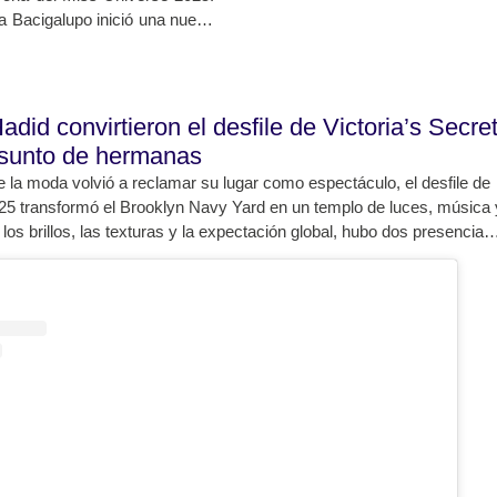
la Bacigalupo inició una nueva
 la pasión pueden llevarte a
icio de una competencia, sino
compañado desde el inicio de su
adid convirtieron el desfile de Victoria’s Secre
sunto de hermanas
la moda volvió a reclamar su lugar como espectáculo, el desfile de
025 transformó el Brooklyn Navy Yard en un templo de luces, música 
 los brillos, las texturas y la expectación global, hubo dos presencias
 velada en algo más íntimo, más humano, casi familiar: Gigi y Bella
s que hace tiempo trascendieron el concepto de modelos para
olos de una generación.