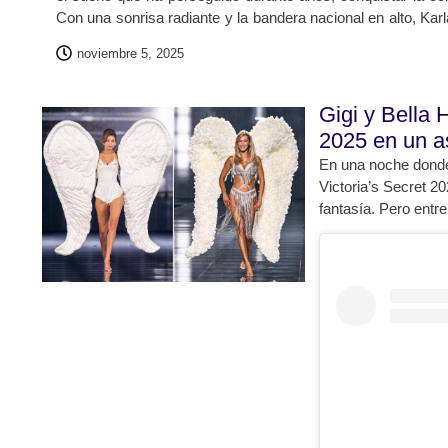
Con una sonrisa radiante y la bandera nacional en alto, Kar
etapa en su camino, demostrando que la determinación y
noviembre 5, 2025
cualquier parte del mundo. Su llegada no solo marca el in
también el reflejo del esfuerzo y la disciplina que la han a
preparación.
Gigi y Bella H
2025 en un a
En una noche donde 
Victoria’s Secret 2
fantasía. Pero entre
que convirtieron la
Hadid, las hermana
convertirse en símb