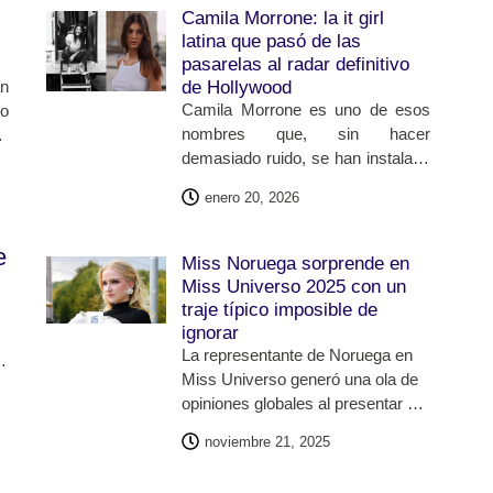
Su marca no se limita a vestir
Camila Morrone: la it girl
cuerpos: viste memorias,
latina que pasó de las
influencias y obsesiones
pasarelas al radar definitivo
personales que, colección tras
an
de Hollywood
colección, se convierten en
Camila Morrone es uno de esos
no
potentes declaraciones estéticas.
nombres que, sin hacer
 a
Esta vez, el diseñador francés
demasiado ruido, se han instalado
ia
presentó
Le Palmier
, su propuesta
con firmeza en la industria del
enero 20, 2026
para otoño/invierno 2026, una
entretenimiento. Actriz y modelo,
colección profundamente cargada
su ascenso no ha sido inmediato
de simbolismo que encuentra su
e
ni improvisado: es el resultado de
Miss Noruega sorprende en
corazón creativo en una figura
una trayectoria construida paso a
Miss Universo 2025 con un
icónica: Paloma Picasso.
paso, combinando disciplina,
traje típico imposible de
sensibilidad artística y una
ignorar
identidad clara que la diferencia en
La representante de Noruega en
un mundo donde destacar no
Miss Universo generó una ola de
siempre es sencillo.
opiniones globales al presentar un
traje típico inspirado en el salmón,
noviembre 21, 2025
uno de los emblemas más
reconocidos de la identidad y