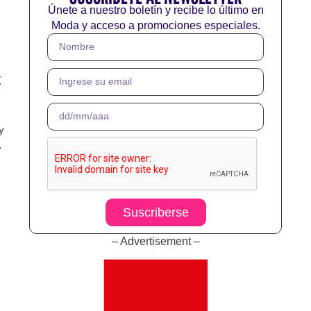
belleza. Sus comentarios,
Únete a nuestro boletín y recibe lo último en
considerados ofensivos por
Moda y acceso a promociones especiales.
muchos, provocaron una serie de
reacciones en redes sociales y
medios internacionales, donde
t
miles de seguidores expresaron
su rechazo ante la falta de respeto
y profesionalismo.
y
Suscriberse
– Advertisement –