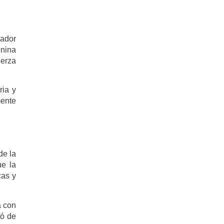
ñador
enina
uerza
ria y
mente
de la
ue la
cas y
a con
tó de