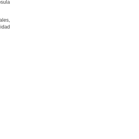
psula
ales,
uidad