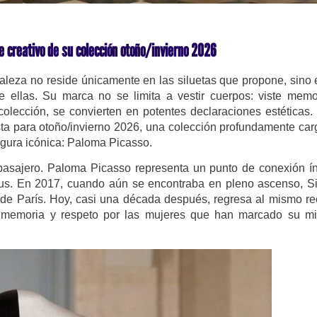
je creativo de su colección otoño/invierno 2026
eza no reside únicamente en las siluetas que propone, sino 
e ellas. Su marca no se limita a vestir cuerpos: viste memo
colección, se convierten en potentes declaraciones estéticas.
sta para otoño/invierno 2026, una colección profundamente ca
igura icónica: Paloma Picasso.
o pasajero. Paloma Picasso representa un punto de conexión í
emus. En 2017, cuando aún se encontraba en pleno ascenso, 
de París. Hoy, casi una década después, regresa al mismo re
n, memoria y respeto por las mujeres que han marcado su m