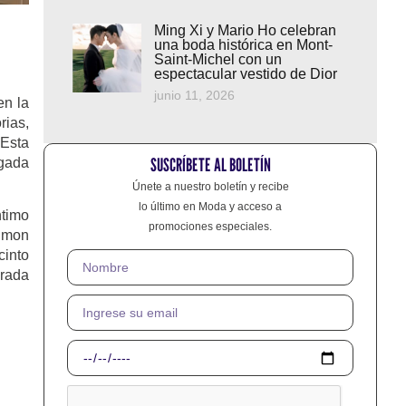
Ming Xi y Mario Ho celebran
una boda histórica en Mont-
Saint-Michel con un
espectacular vestido de Dior
junio 11, 2026
en la
rias,
 Esta
SUSCRÍBETE AL BOLETÍN
rgada
Únete a nuestro boletín y recibe
lo último en Moda y acceso a
ntimo
promociones especiales.
Simon
cinto
irada