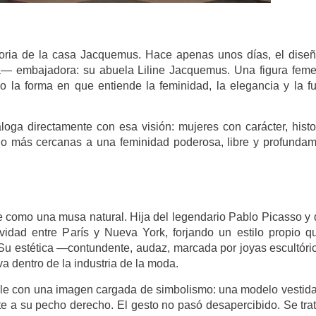
toria de la casa Jacquemus. Hace apenas unos días, el dise
a— embajadora: su abuela Liline Jacquemus. Una figura fem
 la forma en que entiende la feminidad, la elegancia y la f
loga directamente con esa visión: mujeres con carácter, histo
cho más cercanas a una feminidad poderosa, libre y profunda
como una musa natural. Hija del legendario Pablo Picasso y 
ividad entre París y Nueva York, forjando un estilo propio q
 Su estética —contundente, audaz, marcada por joyas escultóri
a dentro de la industria de la moda.
file con una imagen cargada de simbolismo: una modelo vestid
te a su pecho derecho. El gesto no pasó desapercibido. Se tra