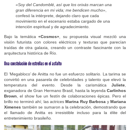
«Soy del Candomblé, así que los orixás marcan una
gran diferencia en mi vida; me bendicen mucho»
,
confesó la intérprete, dejando claro que cada
movimiento en el escenario estaba cargado de una
intención espiritual y de agradecimiento.
Bajo la temática
«Cosmos»
, su propuesta visual mezcló una
visión futurista con colores eléctricos y texturas que parecían
traídas de otra galaxia, creando un contraste fascinante con la
arquitectura histórica de Río.
Una constelación de estrellas en el asfalto
El ‘Megabloco’ de Anitta no fue un esfuerzo solitario. La tarima se
convirtió en una pasarela de celebridades y talento que elevó la
temperatura del evento. Desde la carismática
Juliete
,
exganadora de Gran Hermano Brasil, hasta la leyenda
Carlinhos
Brown
, el show fue un festín de colaboraciones épicas. Pero el
brillo no terminó ahí; las actrices
Marina Ruy Barbosa
y
Mariana
Ximenes
también se sumaron a la celebración, demostrando que
el llamado de Anitta es irresistible incluso para la élite del
entretenimiento brasileño.