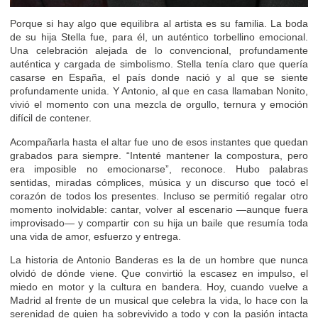
Porque si hay algo que equilibra al artista es su familia. La boda
de su hija Stella fue, para él, un auténtico torbellino emocional.
Una celebración alejada de lo convencional, profundamente
auténtica y cargada de simbolismo. Stella tenía claro que quería
casarse en España, el país donde nació y al que se siente
profundamente unida. Y Antonio, al que en casa llamaban Nonito,
vivió el momento con una mezcla de orgullo, ternura y emoción
difícil de contener.
Acompañarla hasta el altar fue uno de esos instantes que quedan
grabados para siempre. “Intenté mantener la compostura, pero
era imposible no emocionarse”, reconoce. Hubo palabras
sentidas, miradas cómplices, música y un discurso que tocó el
corazón de todos los presentes. Incluso se permitió regalar otro
momento inolvidable: cantar, volver al escenario —aunque fuera
improvisado— y compartir con su hija un baile que resumía toda
una vida de amor, esfuerzo y entrega.
La historia de Antonio Banderas es la de un hombre que nunca
olvidó de dónde viene. Que convirtió la escasez en impulso, el
miedo en motor y la cultura en bandera. Hoy, cuando vuelve a
Madrid al frente de un musical que celebra la vida, lo hace con la
serenidad de quien ha sobrevivido a todo y con la pasión intacta