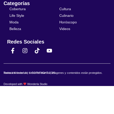
Categorías
Cobertura
Cultura
Life Style
Culinario
Moda
Horóscopo
Belleza
Videos
Redes Sociales
Revista WonderLA | © COPYRIGHT 2025
Todos los derechos sobre las marcas, imagenes y contenidos están protegidos.
Developed with
Wonderla Studio