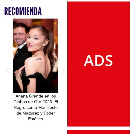
RECOMIENDA
Ariana Grande en los
Ariana Grande sufre
Globos de Oro 2026: El
altercado en la
Negro como Manifiesto
alfombra verde de
de Madurez y Poder
Wicked: hombre
Estético
detenido