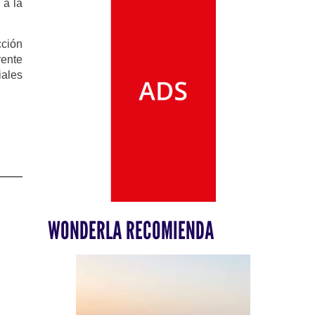
 a la
cción
rente
iales
WONDERLA RECOMIENDA