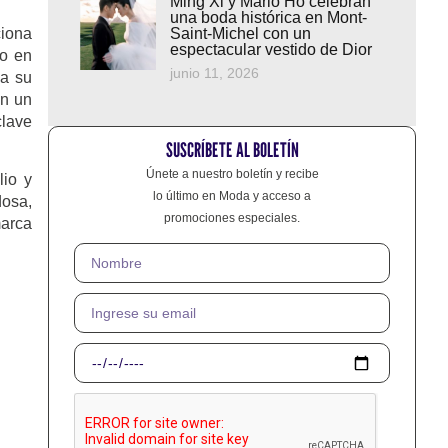
Ming Xi y Mario Ho celebran
una boda histórica en Mont-
ciona
Saint-Michel con un
espectacular vestido de Dior
to en
junio 11, 2026
za su
on un
clave
SUSCRÍBETE AL BOLETÍN
Únete a nuestro boletín y recibe
lio y
lo último en Moda y acceso a
dosa,
promociones especiales.
marca