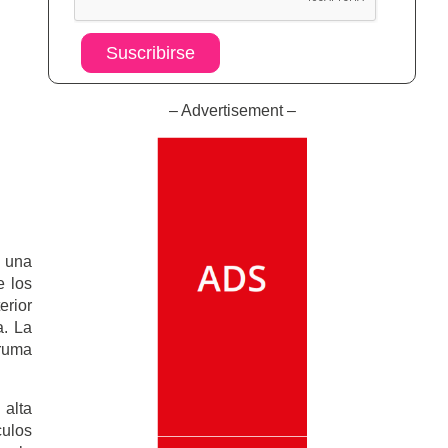
Suscribirse
– Advertisement –
n una
e los
erior
a. La
Aruma
 alta
culos