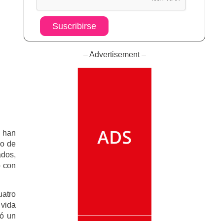
Suscribirse
– Advertisement –
s han
do de
ados,
o con
atro
 vida
mó un