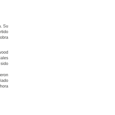
a. Su
rtido
cobra
ywood
iales
 sido
ieron
viado
ahora