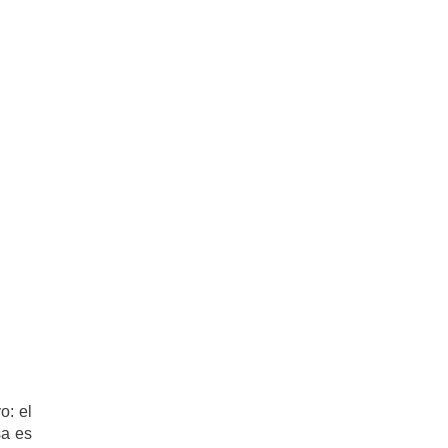
o: el
sa es