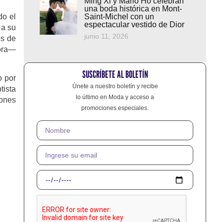
Ming Xi y Mario Ho celebran
una boda histórica en Mont-
do el
Saint-Michel con un
espectacular vestido de Dior
 a su
junio 11, 2026
es de
dora—
SUSCRÍBETE AL BOLETÍN
o por
Únete a nuestro boletín y recibe
tista
lo último en Moda y acceso a
iones
promociones especiales.