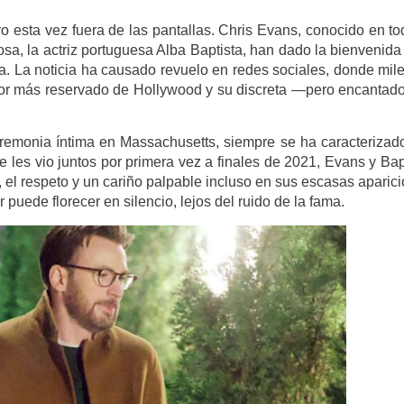
 esta vez fuera de las pantallas. Chris Evans, conocido en to
a, la actriz portuguesa Alba Baptista, han dado la bienvenida
ja. La noticia ha causado revuelo en redes sociales, donde mil
ctor más reservado de Hollywood y su discreta —pero encanta
remonia íntima en Massachusetts, siempre se ha caracterizad
e les vio juntos por primera vez a finales de 2021, Evans y Bap
 el respeto y un cariño palpable incluso en sus escasas aparic
 puede florecer en silencio, lejos del ruido de la fama.