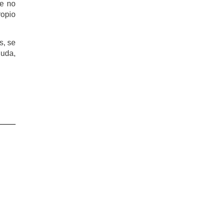
ue no
ropio
s, se
duda,