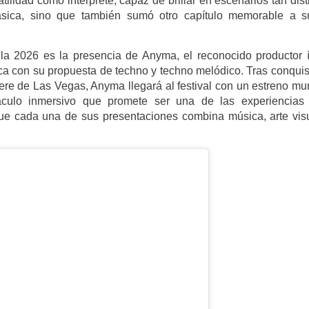
tilidad como intérprete, capaz de brillar en escenarios tan dist
sica, sino que también sumó otro capítulo memorable a s
la 2026 es la presencia de Anyma, el reconocido productor í
a con su propuesta de techno y techno melódico. Tras conquis
ere de Las Vegas, Anyma llegará al festival con un estreno mu
áculo inmersivo que promete ser una de las experiencias
ue cada una de sus presentaciones combina música, arte vis