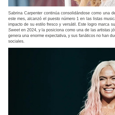
Sabrina Carpenter continúa consolidándose como una de 
este mes, alcanzó el puesto número 1 en las listas musi
impacto de su estilo fresco y versátil. Este logro marca s
Sweet
en 2024, y la posiciona como una de las artistas 
genera una enorme expectativa, y sus fanáticos no han dud
sociales.