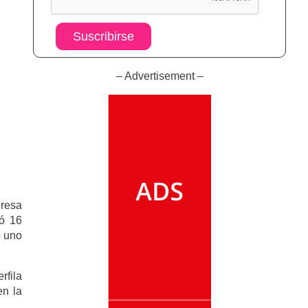
Suscribirse
– Advertisement –
presa
yó 16
o uno
rfila
en la