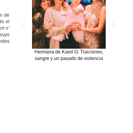
os de
do el
rt n’
 suyo
redes
Hermana de Karol G: Traiciones,
Heredero
sangre y un pasado de violencia
ya imit
Hailey Bi
de s