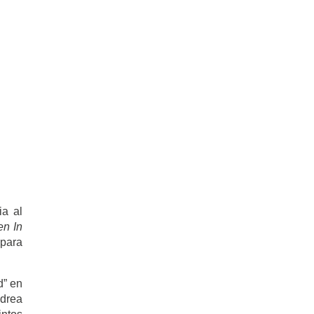
ia al
en In
 para
d” en
ndrea