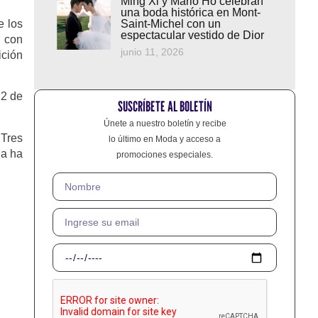
Ming Xi y Mario Ho celebran
una boda histórica en Mont-
e los
Saint-Michel con un
espectacular vestido de Dior
, con
junio 11, 2026
ición
12 de
SUSCRÍBETE AL BOLETÍN
Únete a nuestro boletín y recibe
 Tres
lo último en Moda y acceso a
la ha
promociones especiales.