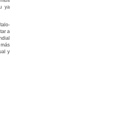
intos
u ya
talo-
tar a
ndial
 más
ual y