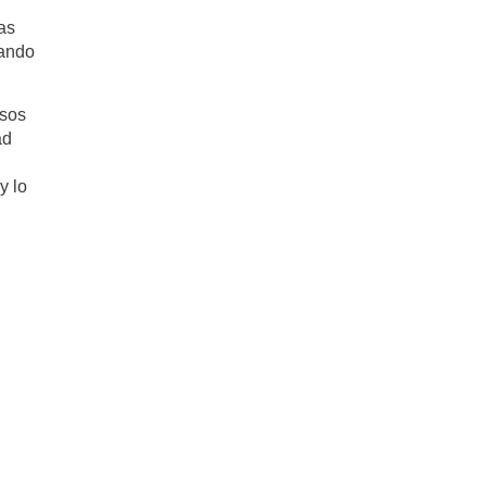
as
nando
osos
ad
y lo