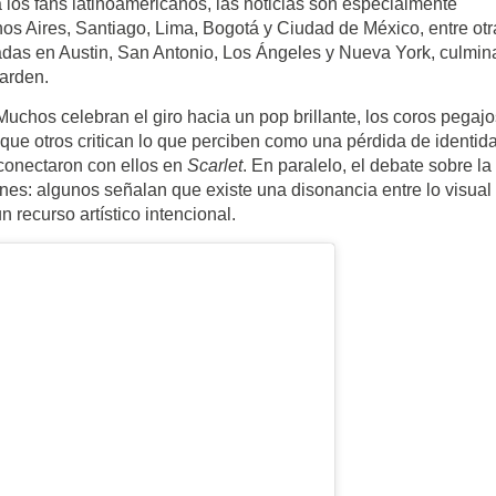
 los fans latinoamericanos, las noticias son especialmente
s Aires, Santiago, Lima, Bogotá y Ciudad de México, entre otr
radas en Austin, San Antonio, Los Ángeles y Nueva York, culmi
arden.
uchos celebran el giro hacia un pop brillante, los coros pegaj
as que otros critican lo que perciben como una pérdida de identid
e conectaron con ellos en
Scarlet
. En paralelo, el debate sobre la
es: algunos señalan que existe una disonancia entre lo visual 
 recurso artístico intencional.