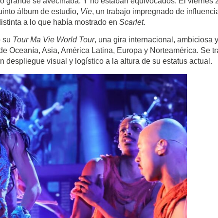
o grande se avecinaba. Y no estaban equivocados. El viernes 
quinto álbum de estudio,
Vie
, un trabajo impregnado de influenci
distinta a lo que había mostrado en
Scarlet
.
ó su
Tour Ma Vie World Tour
, una gira internacional, ambiciosa 
 de Oceanía, Asia, América Latina, Europa y Norteamérica. Se tr
despliegue visual y logístico a la altura de su estatus actual.