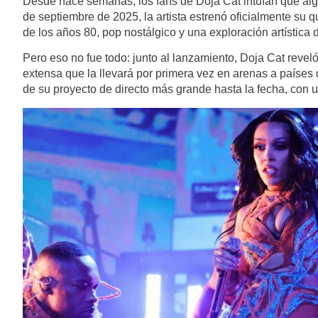
Desde hace semanas, los fans de Doja Cat intuían que alg
de septiembre de 2025, la artista estrenó oficialmente su 
de los años 80, pop nostálgico y una exploración artística 
Pero eso no fue todo: junto al lanzamiento, Doja Cat revel
extensa que la llevará por primera vez en arenas a países
de su proyecto de directo más grande hasta la fecha, con un 