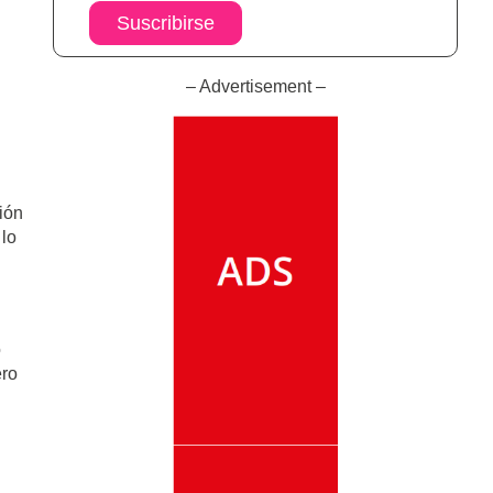
Suscribirse
– Advertisement –
ión
 lo
o
ero