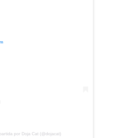
am
artida por Doja Cat (@dojacat)