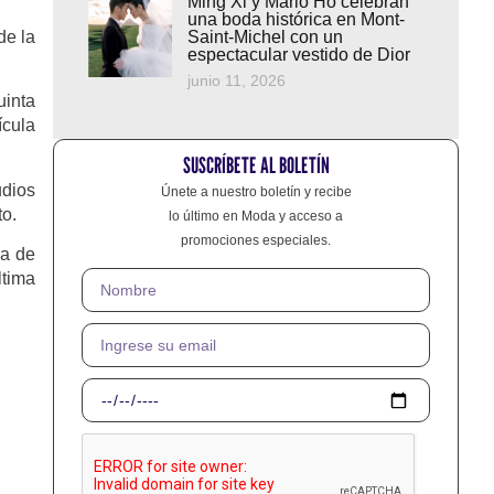
Ming Xi y Mario Ho celebran
una boda histórica en Mont-
de la
Saint-Michel con un
espectacular vestido de Dior
junio 11, 2026
uinta
ícula
SUSCRÍBETE AL BOLETÍN
udios
Únete a nuestro boletín y recibe
to.
lo último en Moda y acceso a
promociones especiales.
ra de
ltima