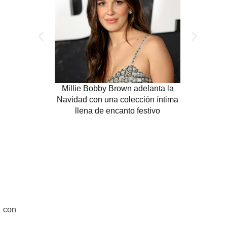
Millie Bobby Brown adelanta la
Millie Bo
Navidad con una colección íntima
nu
llena de encanto festivo
o con