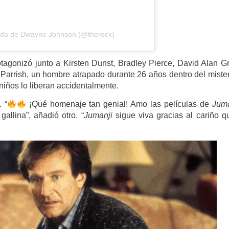
tida de Dwayne Johnson (@therock)
tagonizó junto a Kirsten Dunst, Bradley Pierce, David Alan Gr
n Parrish, un hombre atrapado durante 26 años dentro del miste
niños lo liberan accidentalmente.
 “
¡Qué homenaje tan genial! Amo las películas de
Juma
allina”, añadió otro. “
Jumanji
sigue viva gracias al cariño q