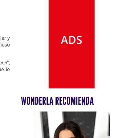
ier y
rioso
nji
”,
ue le
WONDERLA RECOMIENDA