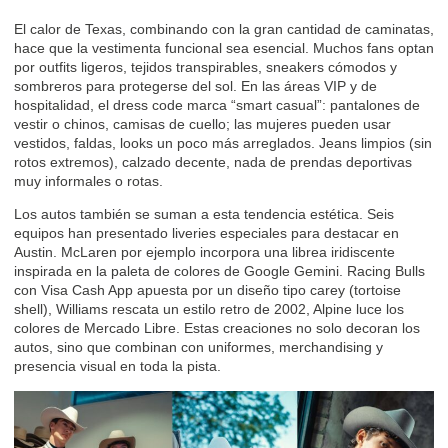
El calor de Texas, combinando con la gran cantidad de caminatas,
hace que la vestimenta funcional sea esencial. Muchos fans optan
por outfits ligeros, tejidos transpirables, sneakers cómodos y
sombreros para protegerse del sol. En las áreas VIP y de
hospitalidad, el dress code marca “smart casual”: pantalones de
vestir o chinos, camisas de cuello; las mujeres pueden usar
vestidos, faldas, looks un poco más arreglados. Jeans limpios (sin
rotos extremos), calzado decente, nada de prendas deportivas
muy informales o rotas.
Los autos también se suman a esta tendencia estética. Seis
equipos han presentado liveries especiales para destacar en
Austin. McLaren por ejemplo incorpora una librea iridiscente
inspirada en la paleta de colores de Google Gemini. Racing Bulls
con Visa Cash App apuesta por un diseño tipo carey (tortoise
shell), Williams rescata un estilo retro de 2002, Alpine luce los
colores de Mercado Libre. Estas creaciones no solo decoran los
autos, sino que combinan con uniformes, merchandising y
presencia visual en toda la pista.