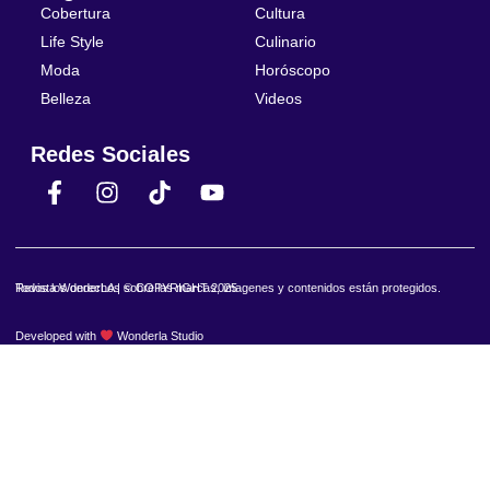
Cobertura
Cultura
Life Style
Culinario
Moda
Horóscopo
Belleza
Videos
Redes Sociales
Revista WonderLA | © COPYRIGHT 2025
Todos los derechos sobre las marcas, imagenes y contenidos están protegidos.
Developed with
Wonderla Studio