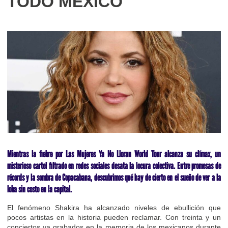
TODO MÉXICO
Mientras la fiebre por Las Mujeres Ya No Lloran World Tour alcanza su clímax, un
misterioso cartel filtrado en redes sociales desata la locura colectiva. Entre promesas de
récords y la sombra de Copacabana, descubrimos qué hay de cierto en el sueño de ver a la
loba sin costo en la capital.
El fenómeno Shakira ha alcanzado niveles de ebullición que
pocos artistas en la historia pueden reclamar. Con treinta y un
conciertos ya grabados en la memoria de los mexicanos durante