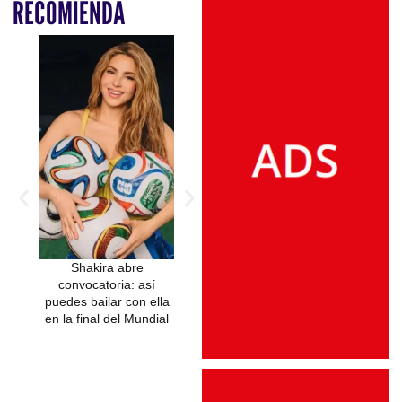
RECOMIENDA
Shakira abre
Shakira agradece a
Shakira celeb
convocatoria: así
Laura Pausini por
aniversario de 
puedes bailar con ella
incluir una versión de
que cambió la h
en la final del Mundial
Antología en su nuevo
del pop lat
álbum Yo Canto 2