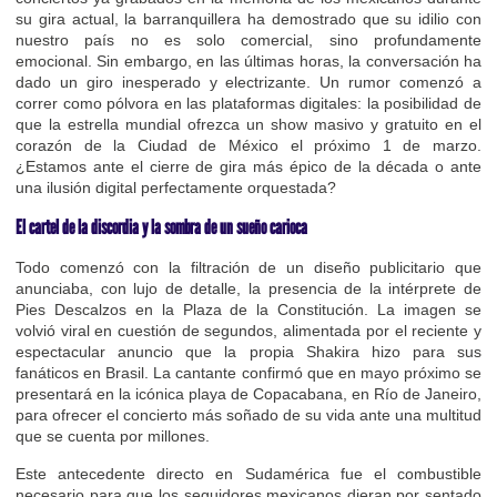
su gira actual, la barranquillera ha demostrado que su idilio con
nuestro país no es solo comercial, sino profundamente
emocional. Sin embargo, en las últimas horas, la conversación ha
dado un giro inesperado y electrizante. Un rumor comenzó a
correr como pólvora en las plataformas digitales: la posibilidad de
que la estrella mundial ofrezca un show masivo y gratuito en el
corazón de la Ciudad de México el próximo 1 de marzo.
¿Estamos ante el cierre de gira más épico de la década o ante
una ilusión digital perfectamente orquestada?
El cartel de la discordia y la sombra de un sueño carioca
Todo comenzó con la filtración de un diseño publicitario que
anunciaba, con lujo de detalle, la presencia de la intérprete de
Pies Descalzos en la Plaza de la Constitución. La imagen se
volvió viral en cuestión de segundos, alimentada por el reciente y
espectacular anuncio que la propia Shakira hizo para sus
fanáticos en Brasil. La cantante confirmó que en mayo próximo se
presentará en la icónica playa de Copacabana, en Río de Janeiro,
para ofrecer el concierto más soñado de su vida ante una multitud
que se cuenta por millones.
Este antecedente directo en Sudamérica fue el combustible
necesario para que los seguidores mexicanos dieran por sentado