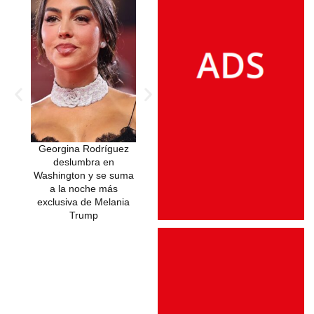
Georgina Rodríguez
El regreso del negro
deslumbra en
perfecto: Georgina
Washington y se suma
Rodríguez impone
a la noche más
estilo con un look de
exclusiva de Melania
impacto
Trump