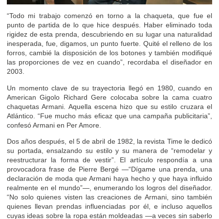
“Todo mi trabajo comenzó en torno a la chaqueta, que fue el
punto de partida de lo que hice después. Haber eliminado toda
rigidez de esta prenda, descubriendo en su lugar una naturalidad
inesperada, fue, digamos, un punto fuerte. Quité el relleno de los
forros, cambié la disposición de los botones y también modifiqué
las proporciones de vez en cuando”, recordaba el diseñador en
2003.
Un momento clave de su trayectoria llegó en 1980, cuando en
American Gigolo Richard Gere colocaba sobre la cama cuatro
chaquetas Armani. Aquella escena hizo que su estilo cruzara el
Atlántico. “Fue mucho más eficaz que una campaña publicitaria”,
confesó Armani en Per Amore.
Dos años después, el 5 de abril de 1982, la revista Time le dedicó
su portada, ensalzando su estilo y su manera de “remodelar y
reestructurar la forma de vestir”. El artículo respondía a una
provocadora frase de Pierre Bergé —“Dígame una prenda, una
declaración de moda que Armani haya hecho y que haya influido
realmente en el mundo”—, enumerando los logros del diseñador.
“No solo quienes visten las creaciones de Armani, sino también
quienes llevan prendas influenciadas por él, e incluso aquellos
cuyas ideas sobre la ropa están moldeadas —a veces sin saberlo