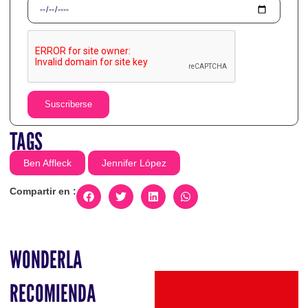
Suscriberse
TAGS
Ben Affleck
Jennifer López
Compartir en :
WONDERLA
RECOMIENDA