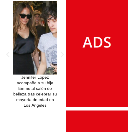
Jennifer Lopez
Jennifer Lopez, experta
Lujo, glamour 
acompaña a su hija
en anillos, lidera la
así fue su imp
Emme al salón de
nueva campaña de una
show en una b
belleza tras celebrar su
firma de compromiso
súper millonario
mayoría de edad en
de lujo
India
Los Ángeles