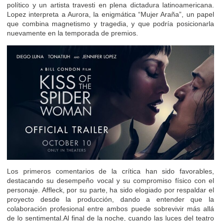
político y un artista travesti en plena dictadura latinoamericana.
Lopez interpreta a Aurora, la enigmática “Mujer Araña”, un papel
que combina magnetismo y tragedia, y que podría posicionarla
nuevamente en la temporada de premios.
Los primeros comentarios de la crítica han sido favorables,
destacando su desempeño vocal y su compromiso físico con el
personaje. Affleck, por su parte, ha sido elogiado por respaldar el
proyecto desde la producción, dando a entender que la
colaboración profesional entre ambos puede sobrevivir más allá
de lo sentimental.Al final de la noche, cuando las luces del teatro