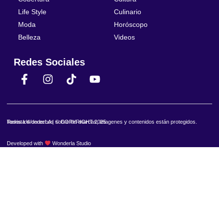
Life Style
Culinario
Moda
Horóscopo
Belleza
Videos
Redes Sociales
Revista WonderLA | © COPYRIGHT 2025
Todos los derechos sobre las marcas, imagenes y contenidos están protegidos.
Developed with
Wonderla Studio