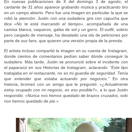
En nuevas publicaciones de X del domingo 3 de agosto, el
cantante de 31 años aparece grabando música y practicando tiro
en un campo abierto. Pero fue una imagen en particular la que se
robó la atención: Justin con una sudadera gris con capucha que
dice
«No te está marcando el tiempo»
, acompañada de una
camisa blanca, vaqueros, gafas de sol y un gorro. El
outfit
, sobrio
pero cargado de mensaje, ha desatado una ola de peticiones por
parte de sus fans, que quieren una versión propia de la prenda.
El artista incluso compartió la imagen en su cuenta de Instagram,
donde cientos de comentarios pedían saber dónde conseguir la
sudadera. Más tarde, Justin se pronunció sobre el incidente con
el paparazzi en sus Historias de Instagram, aclarando:
“Este tipo
trabajaba en el restaurante, no es mi guardia de seguridad. Tenía
que entender que estaba actuando por negocios.”
En otra
historia, bromeó con un amigo que le preguntó:
«¿Actualmente
estoy ocupado con mi negocio, es eso posible?»
, a lo que Justin
respondió:
«Nunca nos hemos quedado de brazos cruzados, solo
nos hemos quedado de pie.»