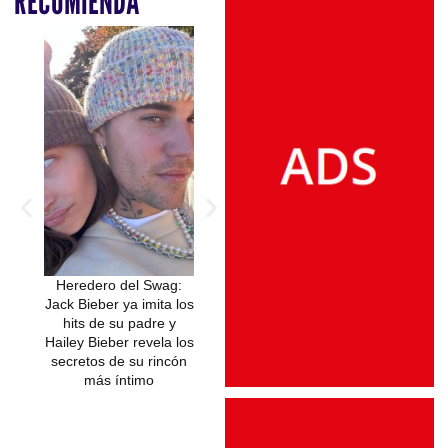
RECOMIENDA
Heredero del Swag:
El Cielo de Manhattan
Un “like” que sa
Jack Bieber ya imita los
se Rinde ante Justin
memoria colec
hits de su padre y
Bieber: El Concierto
Justin Bieber re
Hailey Bieber revela los
Clandestino que
2016 y las rede
secretos de su rincón
Paralizó Nueva York
más íntimo