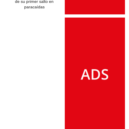
de su primer salto en
síndrome de
paracaídas
alcoholismo fetal,
según nueva biografía