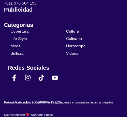
+511 976 564 195
Publicidad
Categorías
Cobertura
Cultura
Life Style
Culinario
Moda
Horóscopo
Belleza
Videos
Redes Sociales
Revista WonderLA | © COPYRIGHT 2025
Todos los derechos sobre las marcas, imagenes y contenidos están protegidos.
Developed with
Wonderla Studio