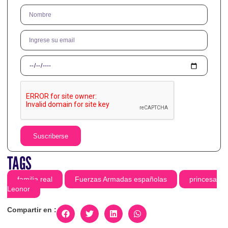
Suscriberse
TAGS
familia real
Fuerzas Armadas españolas
princesa
Leonor
Compartir en :