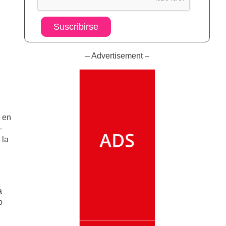
Suscribirse
– Advertisement –
e en
—
 la
a
o