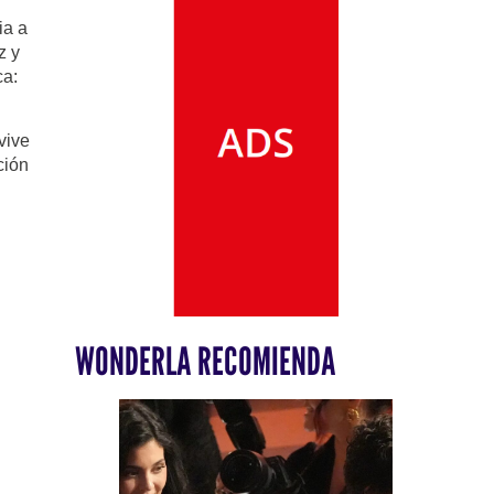
ia a
z y
ca:
vive
ción
WONDERLA RECOMIENDA