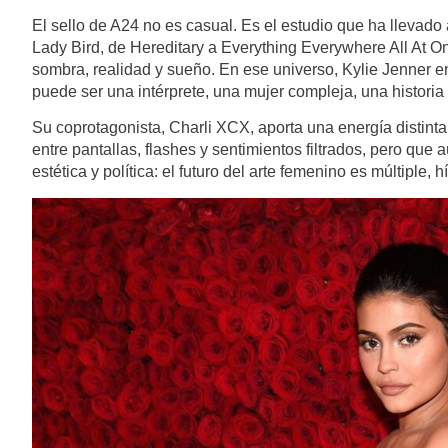
El sello de A24 no es casual. Es el estudio que ha llevado 
Lady Bird, de Hereditary a Everything Everywhere All At O
sombra, realidad y sueño. En ese universo, Kylie Jenner 
puede ser una intérprete, una mujer compleja, una histori
Su coprotagonista, Charli XCX, aporta una energía distint
entre pantallas, flashes y sentimientos filtrados, pero qu
estética y política: el futuro del arte femenino es múltiple, h