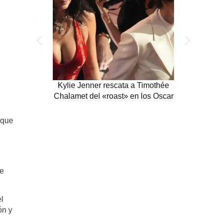
Kylie Jenner rescata a Timothée
El Beso de
Chalamet del «roast» en los Oscar
Timothée
Idilio en
 que
de
el
ón y