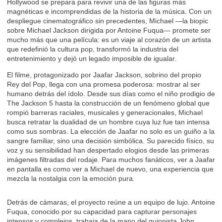
Hollywood se prepara para revivir una de las figuras más
magnéticas e incomprendidas de la historia de la música. Con un
despliegue cinematográfico sin precedentes, Michael —la biopic
sobre Michael Jackson dirigida por Antoine Fuqua— promete ser
mucho más que una película: es un viaje al corazón de un artista
que redefinió la cultura pop, transformó la industria del
entretenimiento y dejó un legado imposible de igualar.
El filme, protagonizado por Jaafar Jackson, sobrino del propio
Rey del Pop, llega con una promesa poderosa: mostrar al ser
humano detrás del ídolo. Desde sus días como el niño prodigio de
The Jackson 5 hasta la construcción de un fenómeno global que
rompió barreras raciales, musicales y generacionales, Michael
busca retratar la dualidad de un hombre cuya luz fue tan intensa
como sus sombras. La elección de Jaafar no solo es un guiño a la
sangre familiar, sino una decisión simbólica. Su parecido físico, su
voz y su sensibilidad han despertado elogios desde las primeras
imágenes filtradas del rodaje. Para muchos fanáticos, ver a Jaafar
en pantalla es como ver a Michael de nuevo, una experiencia que
mezcla la nostalgia con la emoción pura.
Detrás de cámaras, el proyecto reúne a un equipo de lujo. Antoine
Fuqua, conocido por su capacidad para capturar personajes
intensos y complejos, trabaja de la mano del guionista John