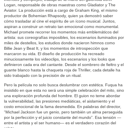
Logan, responsable de obras maestras como Gladiator y The
Aviator. La producción está a cargo de Graham King, el mismo
productor de Bohemian Rhapsody, quien ya demostró saber
cómo trasladar al cine el espíritu de un ícono musical. Juntos,
aspiran a construir un retrato tan emocional como monumental.
Michael promete recorrer los momentos más emblemáticos del
artista: sus coreografías imposibles, los escenarios iluminados por
miles de destellos, los estudios donde nacieron himnos como
Billie Jean y Beat It, y los momentos de introspección que
marcaron su vida. El diseño de producción ha recreado
minuciosamente los videoclips, los escenarios y los looks que
definieron cada era del cantante. Desde el sombrero de fieltro y el
guante blanco hasta la chaqueta roja de Thriller, cada detalle ha
sido trabajado con la precisión de un ritual.
Pero la película no solo busca deslumbrar con estética. Fuqua ha
insistido en que esta no será una simple celebración del mito, sino
una exploración profunda del hombre. El guion no teme abordar
la vulnerabilidad, las presiones mediáticas, el aislamiento y el
costo emocional de la fama desmedida. En palabras del director,
“Michael Jackson fue un genio, pero también un alma perseguida
por la perfección y el juicio constante del mundo”. Esa tensión —
entre el artista y el ser humano— es el verdadero corazón del