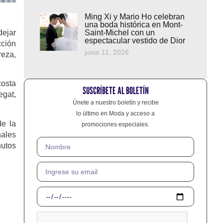
Ming Xi y Mario Ho celebran
una boda histórica en Mont-
dejar
Saint-Michel con un
espectacular vestido de Dior
cción
junio 11, 2026
reza,
costa
SUSCRÍBETE AL BOLETÍN
egat,
Únete a nuestro boletín y recibe
lo último en Moda y acceso a
de la
promociones especiales.
nales
nutos