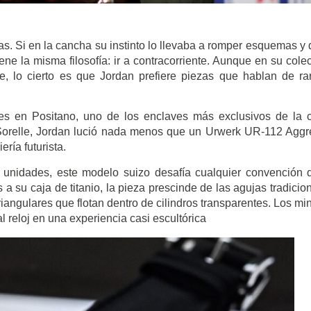
. Si en la cancha su instinto lo llevaba a romper esquemas y 
iene la misma filosofía: ir a contracorriente. Aunque en su cole
e, lo cierto es que Jordan prefiere piezas que hablan de ra
es en Positano, uno de los enclaves más exclusivos de la 
 Sorelle, Jordan lució nada menos que un Urwerk UR-112 Aggr
ría futurista.
 unidades, este modelo suizo desafía cualquier convención 
a su caja de titanio, la pieza prescinde de las agujas tradicio
riangulares que flotan dentro de cilindros transparentes. Los mi
l reloj en una experiencia casi escultórica