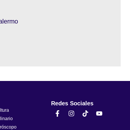
Palermo
Redes Sociales
ltura
linario
róscopo