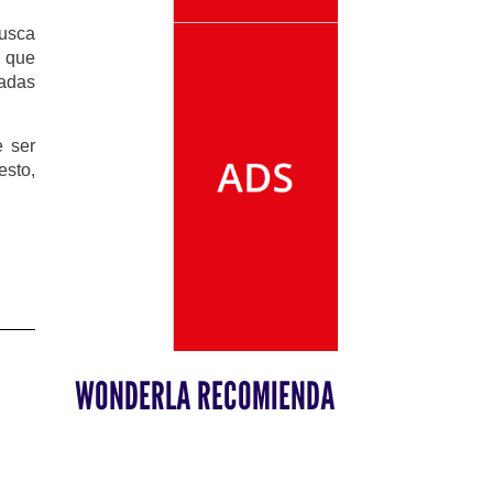
busca
y que
gadas
e ser
esto,
WONDERLA RECOMIENDA