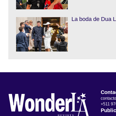
La boda de Dua Li
Conta
contac
+511 97
Publi