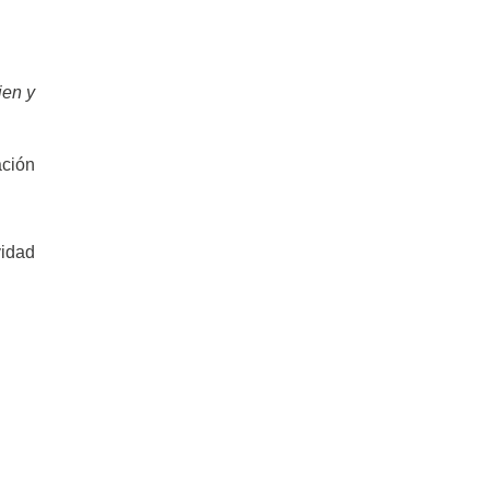
ien y
ación
vidad