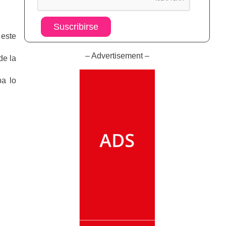
Suscribirse
 este
– Advertisement –
de la
ba lo