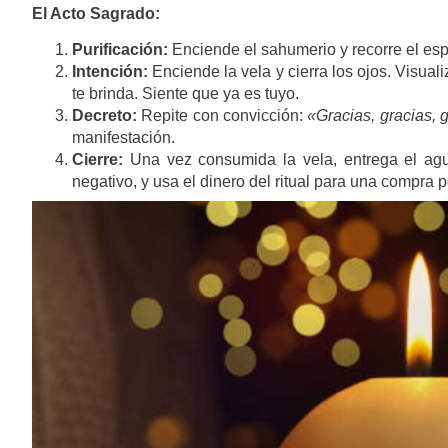
El Acto Sagrado:
Purificación:
Enciende el sahumerio y recorre el espa
Intención:
Enciende la vela y cierra los ojos. Visuali
te brinda. Siente que ya es tuyo.
Decreto:
Repite con convicción:
«Gracias, gracias, 
manifestación.
Cierre:
Una vez consumida la vela, entrega el agua
negativo, y usa el dinero del ritual para una compra 