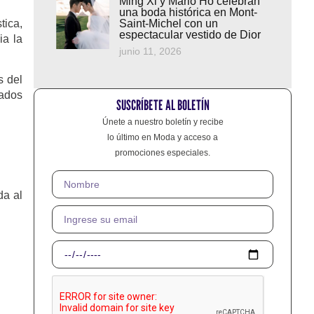
Ming Xi y Mario Ho celebran
una boda histórica en Mont-
tica,
Saint-Michel con un
espectacular vestido de Dior
ia la
junio 11, 2026
s del
ñados
SUSCRÍBETE AL BOLETÍN
Únete a nuestro boletín y recibe
lo último en Moda y acceso a
promociones especiales.
da al