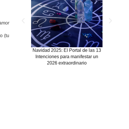
 amor
o (tu
Navidad 2025: El Portal de las 13
Navidad 
Intenciones para manifestar un
deberías v
2026 extraordinario
a