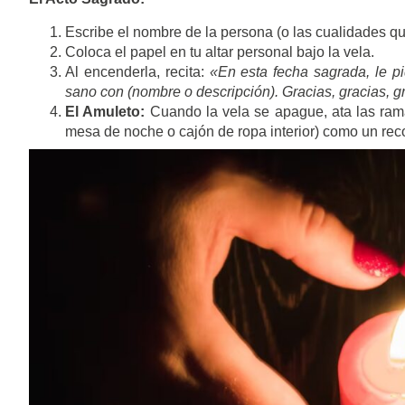
Escribe el nombre de la persona (o las cualidades q
Coloca el papel en tu altar personal bajo la vela.
Al encenderla, recita:
«En esta fecha sagrada, le p
sano con (nombre o descripción). Gracias, gracias, g
El Amuleto:
Cuando la vela se apague, ata las rama
mesa de noche o cajón de ropa interior) como un reco