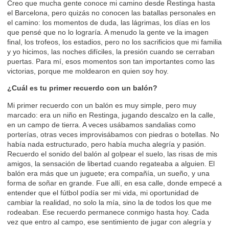
Creo que mucha gente conoce mi camino desde Restinga hasta
el Barcelona, pero quizás no conocen las batallas personales en
el camino: los momentos de duda, las lágrimas, los días en los
que pensé que no lo lograría. A menudo la gente ve la imagen
final, los trofeos, los estadios, pero no los sacrificios que mi familia
y yo hicimos, las noches difíciles, la presión cuando se cerraban
puertas. Para mí, esos momentos son tan importantes como las
victorias, porque me moldearon en quien soy hoy.
¿Cuál es tu primer recuerdo con un balón?
Mi primer recuerdo con un balón es muy simple, pero muy
marcado: era un niño en Restinga, jugando descalzo en la calle,
en un campo de tierra. A veces usábamos sandalias como
porterías, otras veces improvisábamos con piedras o botellas. No
había nada estructurado, pero había mucha alegría y pasión.
Recuerdo el sonido del balón al golpear el suelo, las risas de mis
amigos, la sensación de libertad cuando regateaba a alguien. El
balón era más que un juguete; era compañía, un sueño, y una
forma de soñar en grande. Fue allí, en esa calle, donde empecé a
entender que el fútbol podía ser mi vida, mi oportunidad de
cambiar la realidad, no solo la mía, sino la de todos los que me
rodeaban. Ese recuerdo permanece conmigo hasta hoy. Cada
vez que entro al campo, ese sentimiento de jugar con alegría y