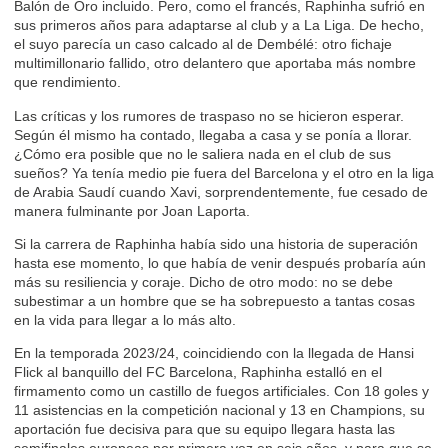
Balón de Oro incluido. Pero, como el francés, Raphinha sufrió en
sus primeros años para adaptarse al club y a La Liga. De hecho,
el suyo parecía un caso calcado al de Dembélé: otro fichaje
multimillonario fallido, otro delantero que aportaba más nombre
que rendimiento.
Las críticas y los rumores de traspaso no se hicieron esperar.
Según él mismo ha contado, llegaba a casa y se ponía a llorar.
¿Cómo era posible que no le saliera nada en el club de sus
sueños? Ya tenía medio pie fuera del Barcelona y el otro en la liga
de Arabia Saudí cuando Xavi, sorprendentemente, fue cesado de
manera fulminante por Joan Laporta.
Si la carrera de Raphinha había sido una historia de superación
hasta ese momento, lo que había de venir después probaría aún
más su resiliencia y coraje. Dicho de otro modo: no se debe
subestimar a un hombre que se ha sobrepuesto a tantas cosas
en la vida para llegar a lo más alto.
En la temporada 2023/24, coincidiendo con la llegada de Hansi
Flick al banquillo del FC Barcelona, Raphinha estalló en el
firmamento como un castillo de fuegos artificiales. Con 18 goles y
11 asistencias en la competición nacional y 13 en Champions, su
aportación fue decisiva para que su equipo llegara hasta las