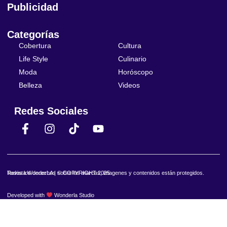
Publicidad
Categorías
Cobertura
Cultura
Life Style
Culinario
Moda
Horóscopo
Belleza
Videos
Redes Sociales
Revista WonderLA | © COPYRIGHT 2025
Todos los derechos sobre las marcas, imagenes y contenidos están protegidos.
Developed with
Wonderla Studio