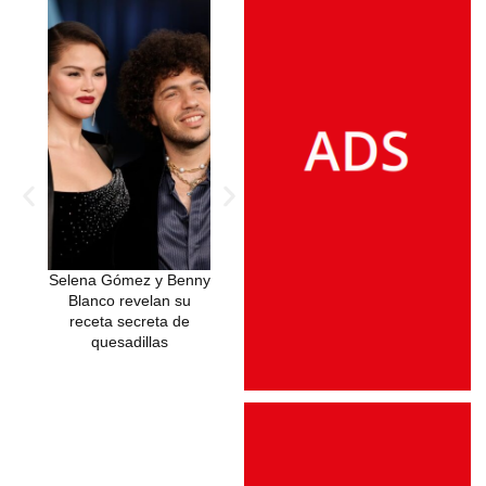
Selena Gómez y Benny
Un “like” que sacudió la
El Triunfo del 
Blanco revelan su
memoria colectiva:
Noir»: Selena 
receta secreta de
Justin Bieber revive el
la Reinvenció
quesadillas
2016 y las redes arden
Glamour Clásico
Globos de Oro