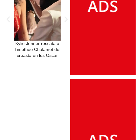
Kylie Jenner rescata a
Timothée Chalamet en
El Beso del Tr
Timothée Chalamet del
los Actor Awards: El
Kylie Jenne
«roast» en los Oscar
tierno gesto con su
Timothée Cha
madre que opacó la
Consolidan su Id
ausencia de Kylie
la Cumbre de
Jenner
Globos de 