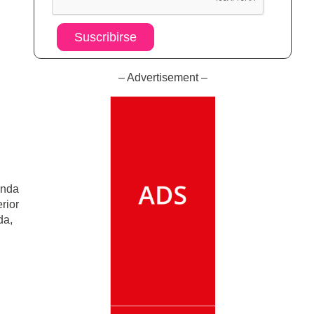
Suscribirse
– Advertisement –
unda
rior
da,