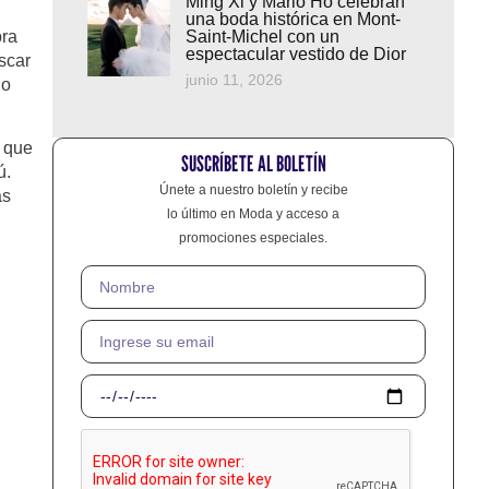
Ming Xi y Mario Ho celebran
una boda histórica en Mont-
bra
Saint-Michel con un
espectacular vestido de Dior
Óscar
junio 11, 2026
lo
a que
SUSCRÍBETE AL BOLETÍN
ú.
Únete a nuestro boletín y recibe
as
lo último en Moda y acceso a
promociones especiales.