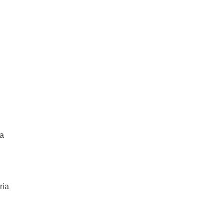
 a
ria