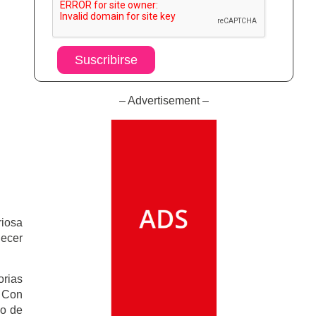
Suscribirse
– Advertisement –
riosa
decer
orias
. Con
do de