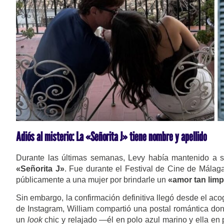
Adiós al misterio: La «Señorita J» tiene nombre y apellido
Durante las últimas semanas, Levy había mantenido a s
«Señorita J»
. Fue durante el Festival de Cine de Málag
públicamente a una mujer por brindarle un
«amor tan limp
Sin embargo, la confirmación definitiva llegó desde el ac
de Instagram, William compartió una postal romántica 
un
look
chic y relajado —él en polo azul marino y ella en