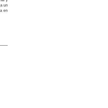
ia un
ta en