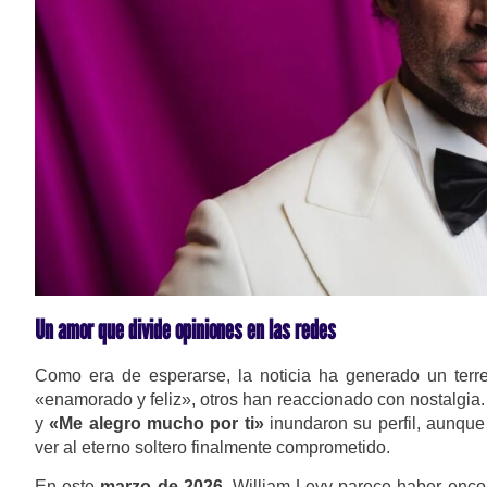
Un amor que divide opiniones en las redes
Como era de esperarse, la noticia ha generado un terre
«enamorado y feliz», otros han reaccionado con nostalgia.
y
«Me alegro mucho por ti»
inundaron su perfil, aunque
ver al eterno soltero finalmente comprometido.
En este
marzo de 2026
, William Levy parece haber encont