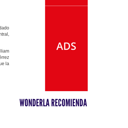
 dado
tral,
lliam
érrez
ue la
WONDERLA RECOMIENDA