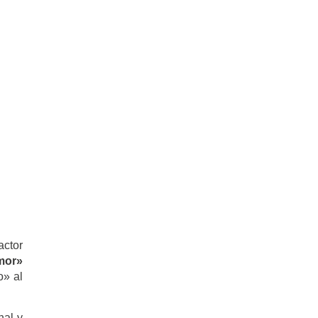
actor
amor»
o» al
nal y