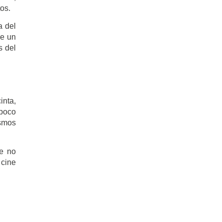
os.
a del
ue un
s del
inta,
 poco
ismos
ue no
 cine