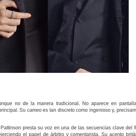
unque no de la manera tradicional. No aparece en pantall
rincipal. Su cameo es tan discreto como ingenioso y, precisa
. Pattinson presta su voz en una de las secuencias clave del f
jerciendo el papel de árbitro y comentarista. Su acento britá