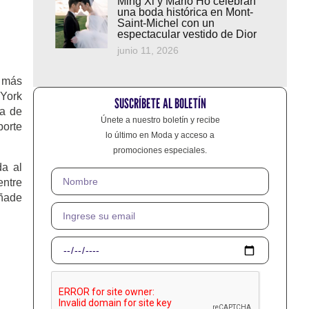
Ming Xi y Mario Ho celebran
una boda histórica en Mont-
Saint-Michel con un
espectacular vestido de Dior
junio 11, 2026
s más
 York
SUSCRÍBETE AL BOLETÍN
ra de
Únete a nuestro boletín y recibe
porte
lo último en Moda y acceso a
promociones especiales.
da al
entre
añade