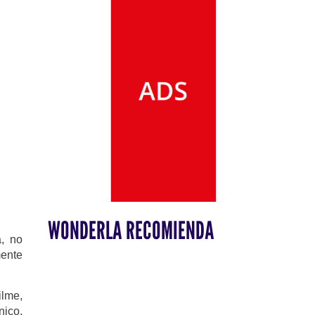
WONDERLA RECOMIENDA
a, no
mente
ilme,
nico,