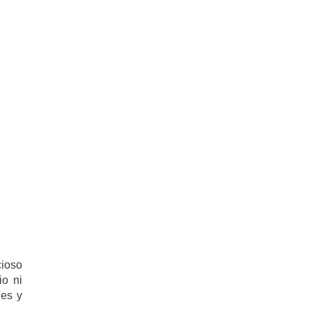
cioso
io ni
les y