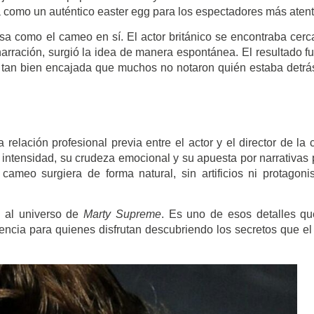
a como un auténtico easter egg para los espectadores más atent
osa como el cameo en sí. El actor británico se encontraba cerc
narración, surgió la idea de manera espontánea. El resultado f
ó tan bien encajada que muchos no notaron quién estaba detrá
relación profesional previa entre el actor y el director de la c
u intensidad, su crudeza emocional y su apuesta por narrativas
cameo surgiera de forma natural, sin artificios ni protagon
d al universo de
Marty Supreme
. Es uno de esos detalles q
ncia para quienes disfrutan descubriendo los secretos que el