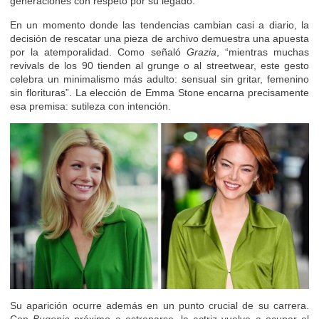
generaciones con respeto por su legado.
En un momento donde las tendencias cambian casi a diario, la
decisión de rescatar una pieza de archivo demuestra una apuesta
por la atemporalidad. Como señaló
Grazia
, “mientras muchas
revivals de los 90 tienden al grunge o al streetwear, este gesto
celebra un minimalismo más adulto: sensual sin gritar, femenino
sin florituras”. La elección de Emma Stone encarna precisamente
esa premisa: sutileza con intención.
Su aparición ocurre además en un punto crucial de su carrera.
Con
Bugonia
próximo a estrenarse, la actriz vuelve a ocupar el