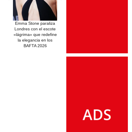
Emma Stone paraliza
El ‘Bob’ Vaporoso de
Londres con el escote
Emma Stone: La
«lágrima» que redefine
Tendencia Capilar que
la elegancia en los
Define el 2026
BAFTA 2026