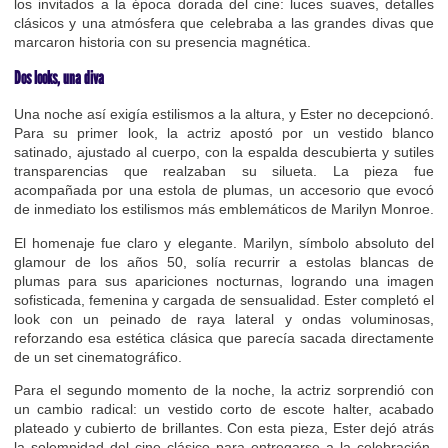
los invitados a la época dorada del cine: luces suaves, detalles
clásicos y una atmósfera que celebraba a las grandes divas que
marcaron historia con su presencia magnética.
Dos looks, una diva
Una noche así exigía estilismos a la altura, y Ester no decepcionó.
Para su primer look, la actriz apostó por un vestido blanco
satinado, ajustado al cuerpo, con la espalda descubierta y sutiles
transparencias que realzaban su silueta. La pieza fue
acompañada por una estola de plumas, un accesorio que evocó
de inmediato los estilismos más emblemáticos de Marilyn Monroe.
El homenaje fue claro y elegante. Marilyn, símbolo absoluto del
glamour de los años 50, solía recurrir a estolas blancas de
plumas para sus apariciones nocturnas, logrando una imagen
sofisticada, femenina y cargada de sensualidad. Ester completó el
look con un peinado de raya lateral y ondas voluminosas,
reforzando esa estética clásica que parecía sacada directamente
de un set cinematográfico.
Para el segundo momento de la noche, la actriz sorprendió con
un cambio radical: un vestido corto de escote halter, acabado
plateado y cubierto de brillantes. Con esta pieza, Ester dejó atrás
la solemnidad del cine clásico para entregarse a la celebración,