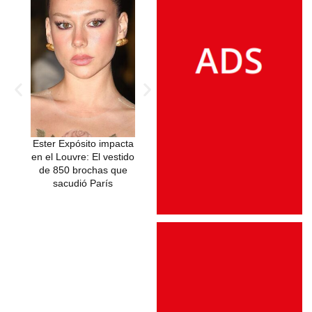
Ester Expósito impacta
Ester Expósito vibra en
Ester Expósito 
en el Louvre: El vestido
el concierto de Dani
Piper se reenc
de 850 brochas que
Martín al escuchar la
en una exclusiva
sacudió París
canción inspirada en
en Madrid p
ella
despedir un a
éxitos