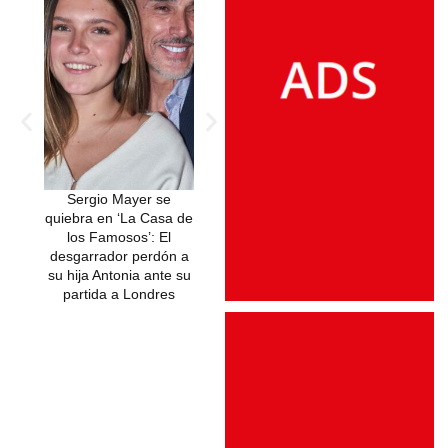
Sergio Mayer se
De la Curul al
Sergio Mayer s
quiebra en ‘La Casa de
Escándalo: Sergio
la máscara: ve
los Famosos’: El
Mayer abandona el
incómodas, a
desgarrador perdón a
Congreso para asaltar
rotos y una 
su hija Antonia ante su
La Casa de los
marcada por
partida a Londres
Famosos 6
polémica