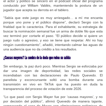
el actor y político se sinceró en el pódcast oficial del programa
conducido por William Valdés, manteniendo la postura de un
jugador que acepta su derrota en el tablero.
“Sabía que este juego es muy arriesgado… a mí me encanta
porque uno pone y el público dispone”, declaró Sergio con la
frialdad que lo caracteriza. Para el exhabitante, su estrategia de
buscar la nominación semanal fue un arma de doble filo que esta
vez terminó por cortarle el paso. “El público decide si quiere un
juego rudo o agresivo, y eso se tiene que respetar. Ahí no hay
ningún cuestionamiento”, añadió, intentando calmar las aguas de
una audiencia que no da crédito a los resultados.
¿Causas mayores? La sombra de la duda que rodea su salida
Sin embargo, la paz duró poco. Mientras Sergio se esforzaba por
dar una imagen de deportividad, las redes sociales se
incendiaban con las declaraciones de Paulo Quevedo. El
panelista y exconcursante soltó una bomba durante una
transmisión en vivo en TikTok que ha puesto en duda la
transparencia del proceso de votación de este 2026.
“Lo que pasó con Sergio Mayer fue por ‘causas mayores’, y no
por decisión del público”, afirmó Quevedo de manera tajante,
comparando el caso de Mayer con eliminaciones polémicas de