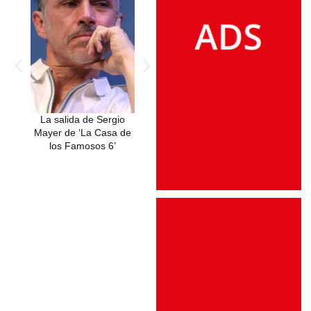
La salida de Sergio
Sergio Mayer se
De la Curul
Mayer de ‘La Casa de
quiebra en ‘La Casa de
Escándalo: S
los Famosos 6’
los Famosos’: El
Mayer abando
desgarrador perdón a
Congreso para 
su hija Antonia ante su
La Casa de 
partida a Londres
Famosos 